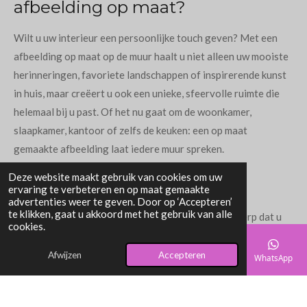
afbeelding op maat?
Wilt u uw interieur een persoonlijke touch geven? Met een
afbeelding op maat op de muur haalt u niet alleen uw mooiste
herinneringen, favoriete landschappen of inspirerende kunst
in huis, maar creëert u ook een unieke, sfeervolle ruimte die
helemaal bij u past. Of het nu gaat om de woonkamer,
slaapkamer, kantoor of zelfs de keuken: een op maat
gemaakte afbeelding laat iedere muur spreken.
Deze website maakt gebruik van cookies om uw
Hoe werkt het?
ervaring te verbeteren en op maat gemaakte
advertenties weer te geven. Door op ‘Accepteren’
te klikken, gaat u akkoord met het gebruik van alle
Kies uw afbeelding: Selecteer een foto of ontwerp dat u
cookies.
dierbaar is. Denk aan een vakantiefoto, een portret, een
abstract ontwerp of zelfs een eigen schilderij.
Afwijzen
Accepteren
E-mailadres
Telefoonnummer
Kaart
Facebook
WhatsApp
Bepaal het formaat: Meet de ruimte op waar u de
afbeelding wilt ophangen. Zo bepaalt u eenvoudig het