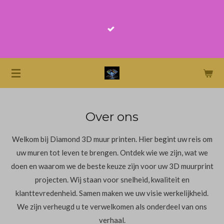
Bestelt u vandaag vóór 14:00 uur? Dan kunt u uw 
Ga
morgen tussen 16:00 en 18:00 uur ophalen. Kiest
direct
verzending? Houd er dan rekening mee dat de lev
naar
doorgaans ongeveer twee dagen duurt.
de
hoofdinhoud
Over ons
Welkom bij Diamond 3D muur printen. Hier begint uw reis om
uw muren tot leven te brengen. Ontdek wie we zijn, wat we
doen en waarom we de beste keuze zijn voor uw 3D muurprint
projecten. Wij staan voor snelheid, kwaliteit en
klanttevredenheid. Samen maken we uw visie werkelijkheid.
We zijn verheugd u te verwelkomen als onderdeel van ons
verhaal.