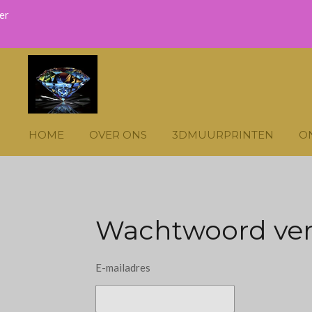
Ga
direct
naar
de
hoofdinhoud
HOME
OVER ONS
3DMUURPRINTEN
O
Wachtwoord ve
E-mailadres